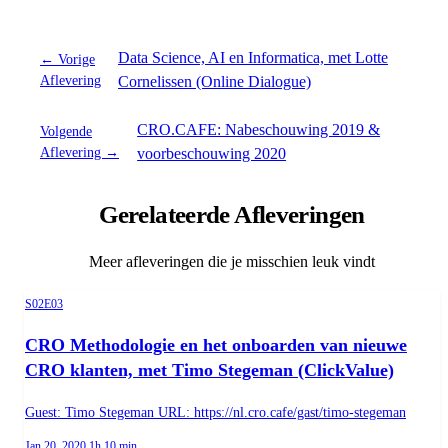
Data Science, AI en Informatica, met Lotte
← Vorige
Aflevering
Cornelissen (Online Dialogue)
CRO.CAFE: Nabeschouwing 2019 &
Volgende
Aflevering →
voorbeschouwing 2020
Gerelateerde Afleveringen
Meer afleveringen die je misschien leuk vindt
Season 2, Episode 3
S02E03
CRO Methodologie en het onboarden van nieuwe
CRO klanten, met Timo Stegeman (ClickValue)
Guest: Timo Stegeman URL: https://nl.cro.cafe/gast/timo-stegeman
Published on
Duration:
Jan 20, 2020
1h 10 min