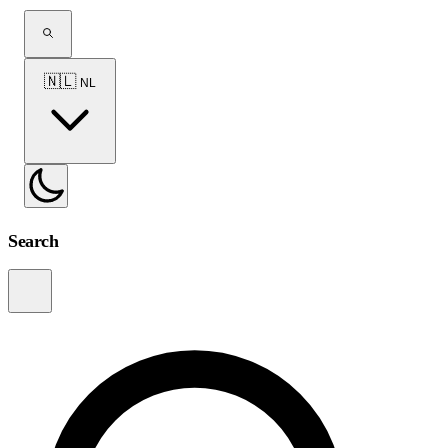
🇳🇱
NL
Search