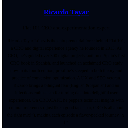
Ricardo Tayar
Flat 101 CEO and experimentation expert
Ricardo Tayar López is the entrepreneurial force behind Flat 101,
a CRO and digital experience agency he founded in 2013. As
CEO, he’s guided over 300 digital projects, authored Spain’s first
CRO book in Spanish, and launched an acclaimed CRO study
now in its fourth edition, proof he’s steeped in both theory and
practice of conversion optimization. A UX and SEO veteran,
Ricardo brings a bilingual flair (English & Spanish) and an
infectious enthusiasm for turning data into delightful user
experiences. On CRO.CAFE he peppers technical insights with
cultural references (“just like a good tapas bar, CRO is all about
the right mix!”), making each episode a flavor-packed journey. 🍷
📈