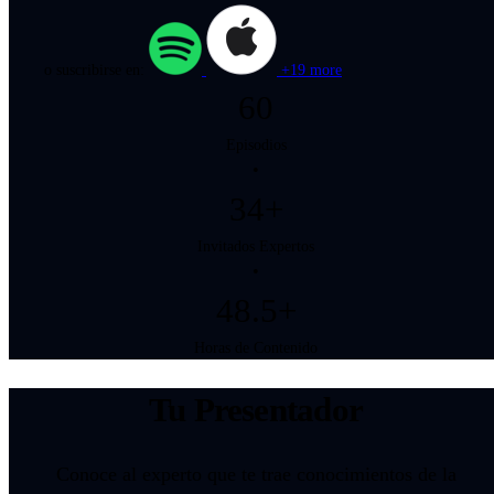
o suscribirse en:
+19 more
60
Episodios
•
34+
Invitados Expertos
•
48.5+
Horas de Contenido
Tu Presentador
Conoce al experto que te trae conocimientos de la