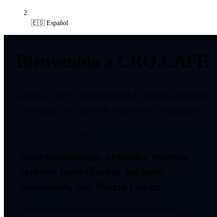
🇪🇸 Español
Bienvenido a
CRO.CAFE
Únete a 14K+ profesionales CRO para obtener
insights sin filtros de líderes de la industria
14 jun
NUEVO EPISODIO
Neurotecnología, entender nuestro
cerebro para diseñar mejores
soluciones, con María López
La neurotecnología tiene múltiples aplicaciones para