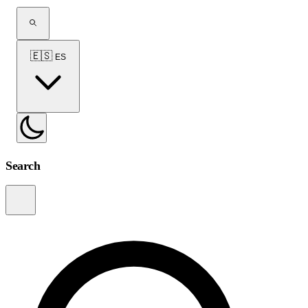
🇪🇸
ES
Search