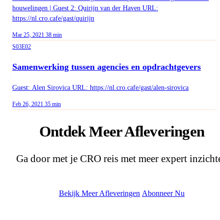
houwelingen | Guest 2: Quirijn van der Haven URL:
https://nl.cro.cafe/gast/quirijn
Published on
Duration:
Mar 25, 2021
38 min
Season 3, Episode 2
S03E02
Samenwerking tussen agencies en opdrachtgevers
Guest: Alen Sirovica URL: https://nl.cro.cafe/gast/alen-sirovica
Published on
Duration:
Feb 26, 2021
35 min
Ontdek Meer Afleveringen
Ga door met je CRO reis met meer expert inzicht
Bekijk Meer Afleveringen
Abonneer Nu