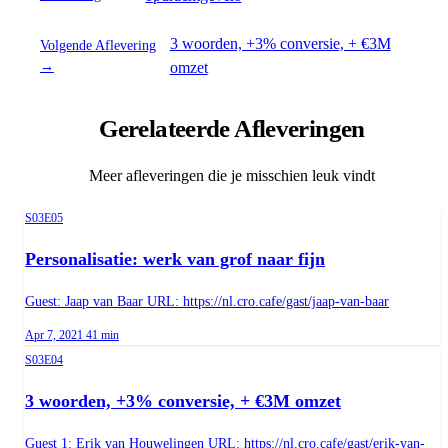
3 woorden, +3% conversie, + €3M
Volgende Aflevering
→
omzet
Gerelateerde Afleveringen
Meer afleveringen die je misschien leuk vindt
Season 3, Episode 5
S03E05
Personalisatie: werk van grof naar fijn
Guest: Jaap van Baar URL: https://nl.cro.cafe/gast/jaap-van-baar
Published on
Duration:
Apr 7, 2021
41 min
Season 3, Episode 4
S03E04
3 woorden, +3% conversie, + €3M omzet
Guest 1: Erik van Houwelingen URL: https://nl.cro.cafe/gast/erik-van-