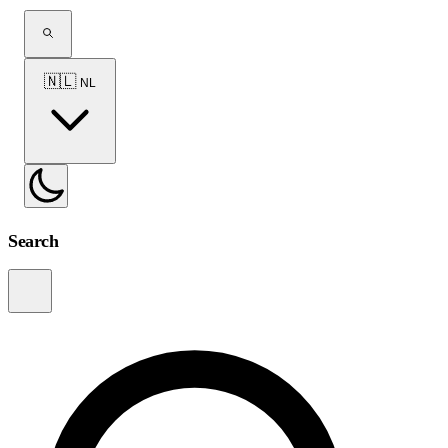
🇳🇱
NL
Search