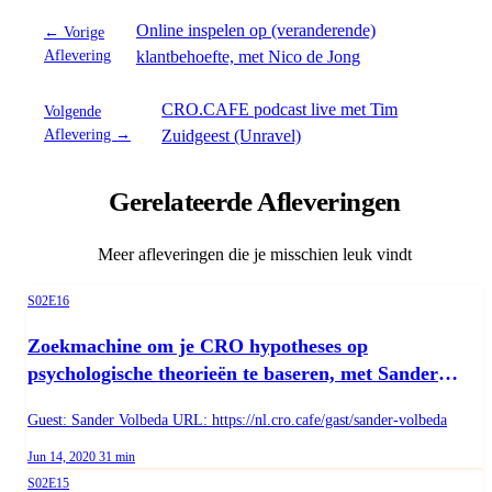
Online inspelen op (veranderende)
← Vorige
Aflevering
klantbehoefte, met Nico de Jong
CRO.CAFE podcast live met Tim
Volgende
Aflevering →
Zuidgeest (Unravel)
Gerelateerde Afleveringen
Meer afleveringen die je misschien leuk vindt
Season 2, Episode 16
S02E16
Zoekmachine om je CRO hypotheses op
psychologische theorieën te baseren, met Sander
Volbeda
Guest: Sander Volbeda URL: https://nl.cro.cafe/gast/sander-volbeda
Published on
Duration:
Jun 14, 2020
31 min
Season 2, Episode 15
S02E15