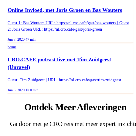
Online Invloed, met Joris Groen en Bas Wouters
Guest 1: Bas Wouters URL: https://nl.cro.cafe/gast/bas-wouters | Guest
2: Joris Groen URL: https://nl.cro.cafe/gast/joris-groen
Published on
Duration:
Jun 7, 2020
47 min
bonus
CRO.CAFE podcast live met Tim Zuidgeest
(Unravel)
Guest: Tim Zuidgeest | URL: https://nl.cro.cafe/gast/tim-zuidgeest
Published on
Duration:
Jun 3, 2020
1h 0 min
Ontdek Meer Afleveringen
Ga door met je CRO reis met meer expert inzicht