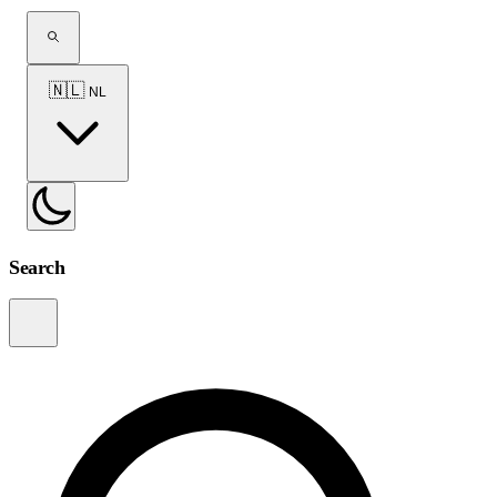
🇳🇱
NL
Search