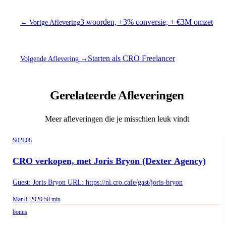
3 woorden, +3% conversie, + €3M omzet
← Vorige Aflevering
Starten als CRO Freelancer
Volgende Aflevering →
Gerelateerde Afleveringen
Meer afleveringen die je misschien leuk vindt
Season 2, Episode 8
S02E08
CRO verkopen, met Joris Bryon (Dexter Agency)
Guest: Joris Bryon URL: https://nl.cro.cafe/gast/joris-bryon
Published on
Duration:
Mar 8, 2020
50 min
bonus