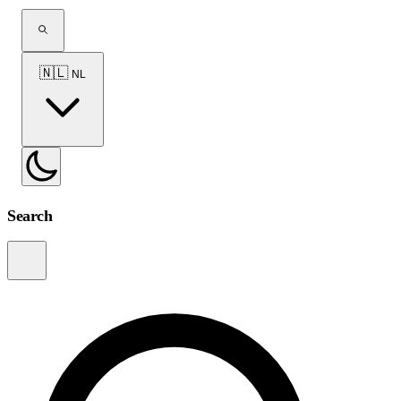
🇳🇱
NL
Search