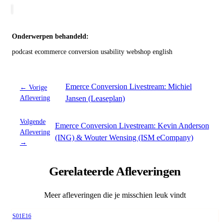
Onderwerpen behandeld:
podcast
ecommerce
conversion
usability
webshop
english
Emerce Conversion Livestream: Michiel
← Vorige
Aflevering
Jansen (Leaseplan)
Volgende
Emerce Conversion Livestream: Kevin Anderson
Aflevering
(ING) & Wouter Wensing (ISM eCompany)
→
Gerelateerde Afleveringen
Meer afleveringen die je misschien leuk vindt
Season 1, Episode 16
S01E16