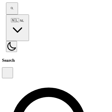
🇳🇱
NL
Search