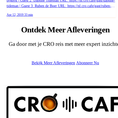
bijkerk | Guest 2: Daphne Tideman URL: https://nl.cro.cafe/gast/daphne-
tideman | Guest 3: Ruben de Boer URL: https://nl.cro.cafe/gast/ruben-
de-boer
Published on
Duration:
Apr 12, 2019
33 min
Ontdek Meer Afleveringen
Ga door met je CRO reis met meer expert inzicht
Bekijk Meer Afleveringen
Abonneer Nu