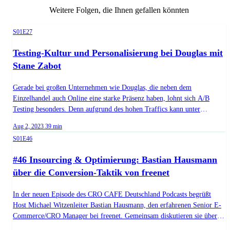
Weitere Folgen, die Ihnen gefallen könnten
Season 1, Episode 27
S01E27
Testing-Kultur und Personalisierung bei Douglas mit
Stane Zabot
Gerade bei großen Unternehmen wie Douglas, die neben dem
Einzelhandel auch Online eine starke Präsenz haben, lohnt sich A/B
Testing besonders. Denn aufgrund des hohen Traffics kann unter
optimalen Bedingungen getestet werden. Stane Zabot, UX Manager bei
Published on
Duration:
Aug 2, 2023
39 min
Douglas, ist verantwortlich für das A/B-Testing und Personalisierung bei
Season 1, Episode 46
S01E46
Douglas. Er spricht darüber, wie der Testingprozess bei ihnen aussieht
und berichtet über Zukunftsaussichten.Viel Spaß beim Hören 🎧
#46 Insourcing & Optimierung: Bastian Hausmann
**Stane's Buch & Podcast Tipps** - You should test that - Chris Goward
über die Conversion-Taktik von freenet
- Less Ego More Data von Samuel Hess - OMR Education Guest: Stane
Zabot URL: https://de.cro.cafe/guest/stane-zabot
In der neuen Episode des CRO CAFE Deutschland Podcasts begrüßt
Host Michael Witzenleiter Bastian Hausmann, den erfahrenen Senior E-
Commerce/CRO Manager bei freenet. Gemeinsam diskutieren sie über
das strategische Insourcing von Dienstleistungen und die wichtigen