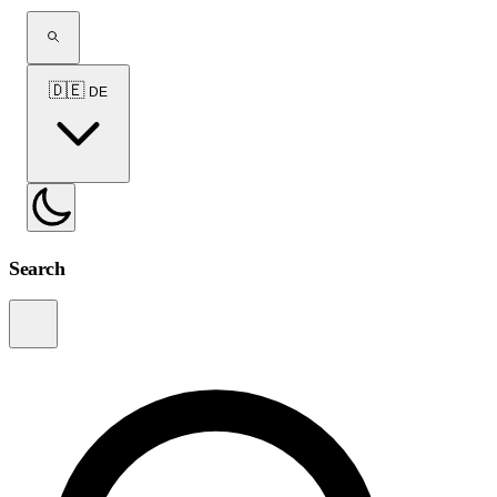
🇩🇪
DE
Search