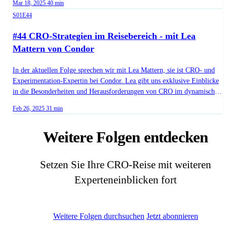
Published on
Duration:
Mar 18, 2025
40 min
Kriterien bei der Auswahl von Tools für eine erfolgreiche Conversion-
Season 1, Episode 44
S01E44
Optimierung. Erfahre, warum freenet entschieden hat, bestimmte
Prozesse intern zu managen, und wie dies die Effizienz und Kontrolle
#44 CRO-Strategien im Reisebereich - mit Lea
verbessert. Zudem gibt Bastian Hausmann wertvolle Einblicke in die
Mattern von Condor
Evaluierung und Implementierung von Optimierungstools. - (40:00) -
Marker 01
In der aktuellen Folge sprechen wir mit Lea Mattern, sie ist CRO- und
Experimentation-Expertin bei Condor. Lea gibt uns exklusive Einblicke
in die Besonderheiten und Herausforderungen von CRO im dynamischen
Reisebereich. Außerdem verrät sie, wie bei Condor CRO-Strategien
Published on
Duration:
Feb 26, 2025
31 min
entwickelt werden, die nicht nur kurzfristige Erfolge, sondern vor allem
eine nachhaltige Optimierung der Kundenerfahrung sicherstellen. Wir
Weitere Folgen entdecken
erkunden die Feinheiten einer langfristigen gegenüber einer kurzfristigen
Ausrichtung und wie die enge Zusammenarbeit innerhalb der Branche
die Zukunft von CRO beeinflussen könnte.
Setzen Sie Ihre CRO-Reise mit weiteren
Experteneinblicken fort
Weitere Folgen durchsuchen
Jetzt abonnieren