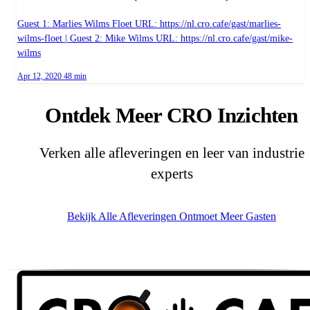
Guest 1: Marlies Wilms Floet URL: https://nl.cro.cafe/gast/marlies-
wilms-floet | Guest 2: Mike Wilms URL: https://nl.cro.cafe/gast/mike-
wilms
Published on
Duration:
Apr 12, 2020
48 min
Ontdek Meer CRO Inzichten
Verken alle afleveringen en leer van industrie
experts
Bekijk Alle Afleveringen
Ontmoet Meer Gasten