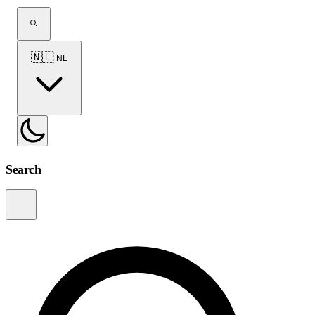
🇳🇱
NL
Search