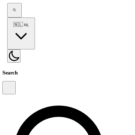
🇳🇱
NL
Search