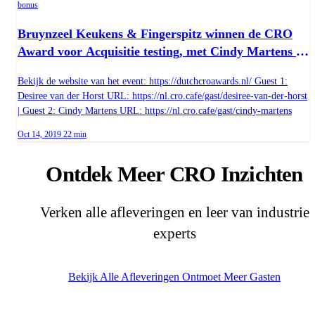
bonus
team Webshops - 8 personen Verantwoordelijk voor
de Online marketing, category management &
Bruynzeel Keukens & Fingerspitz winnen de CRO
partnerbeleid van de webshops Implementatie e-mail
Award voor Acquisitie testing, met Cindy Martens en
automation tool Klaviyo voor alle DKG-websites
Digitale innovaties, zoals AI-gedreven inspiratietool
Desire van der Horst
Bekijk de website van het event: https://dutchcroawards.nl/ Guest 1:
In kaart brengen van de customer journeys DKG
Desiree van der Horst URL: https://nl.cro.cafe/gast/desiree-van-der-horst
| Guest 2: Cindy Martens URL: https://nl.cro.cafe/gast/cindy-martens
Published on
Duration:
Oct 14, 2019
22 min
Ontdek Meer CRO Inzichten
Verken alle afleveringen en leer van industrie
experts
Bekijk Alle Afleveringen
Ontmoet Meer Gasten