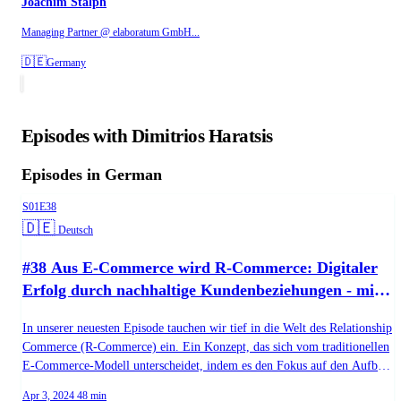
Joachim Stalph
Managing Partner @ elaboratum GmbH...
🇩🇪
Germany
Episodes with Dimitrios Haratsis
Episodes in German
Season 1, Episode 38
S01E38
Language:
🇩🇪
Deutsch
#38 Aus E-Commerce wird R-Commerce: Digitaler
Erfolg durch nachhaltige Kundenbeziehungen - mit
Joachim Stalph, Philipp Spreer und Dimitrios
In unserer neuesten Episode tauchen wir tief in die Welt des Relationship
Haratsis
Commerce (R-Commerce) ein. Ein Konzept, das sich vom traditionellen
E-Commerce-Modell unterscheidet, indem es den Fokus auf den Aufbau
nachhaltiger Kundenbeziehungen legt. Unsere Experten Joachim Stalph,
Published on
Duration:
Apr 3, 2024
48 min