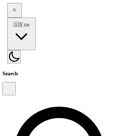
🇬🇧
EN
Search