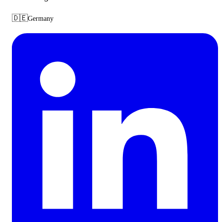
🇩🇪
Germany