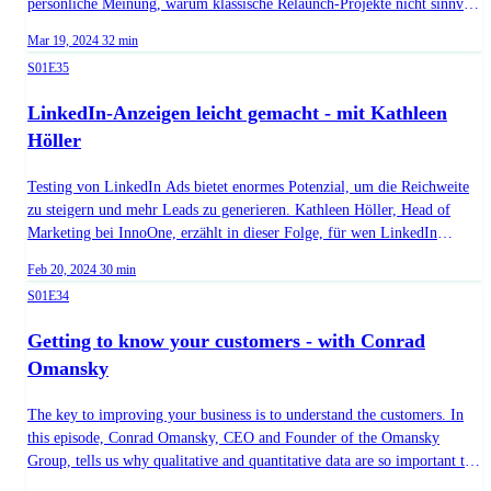
persönliche Meinung, warum klassische Relaunch-Projekte nicht sinnvoll
sind. Außerdem erfährst du, warum das Thema Copywriting gerade in
Published on
Duration:
Mar 19, 2024
32 min
der Conversion-Optimierung so relevant ist und wie du mit diesem
Season 1, Episode 35
S01E35
unfairen Vorteil deine Webseitenbesucher verkaufspsychologisch von
deinem Angebot überzeugen kannst. Guest: Sebastian Pilgram URL:
LinkedIn-Anzeigen leicht gemacht - mit Kathleen
https://de.cro.cafe/guest/sebastian-pilgram
Höller
Testing von LinkedIn Ads bietet enormes Potenzial, um die Reichweite
zu steigern und mehr Leads zu generieren. Kathleen Höller, Head of
Marketing bei InnoOne, erzählt in dieser Folge, für wen LinkedIn
Anzeigen sinnvoll sind, was für ein Budget man benötigt und wie man
Published on
Duration:
Feb 20, 2024
30 min
das volle Potenzial durch Testing ausschöpfen kann. Außerdem teilt sie
Season 1, Episode 34
S01E34
ihre Top-Tipps für den Einstieg in das Thema und was die häufigsten
Fehler beim Testing sind. Guest: Kathleen Höller URL:
Getting to know your customers - with Conrad
https://de.cro.cafe/guest/kathleen-holler
Omansky
The key to improving your business is to understand the customers. In
this episode, Conrad Omansky, CEO and Founder of the Omansky
Group, tells us why qualitative and quantitative data are so important to
optimize the website and how to find the right information. Besides that,