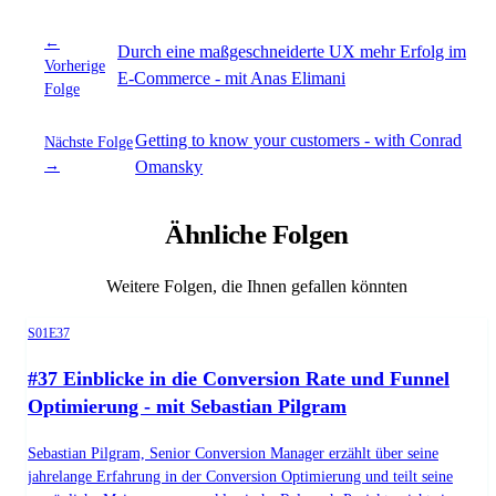
←
Durch eine maßgeschneiderte UX mehr Erfolg im
Vorherige
E-Commerce - mit Anas Elimani
Folge
Getting to know your customers - with Conrad
Nächste Folge
→
Omansky
Ähnliche Folgen
Weitere Folgen, die Ihnen gefallen könnten
Season 1, Episode 37
S01E37
#37 Einblicke in die Conversion Rate und Funnel
Optimierung - mit Sebastian Pilgram
Sebastian Pilgram, Senior Conversion Manager erzählt über seine
jahrelange Erfahrung in der Conversion Optimierung und teilt seine