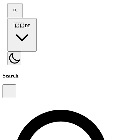
🇩🇪
DE
Search