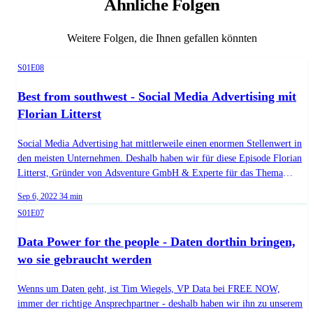
Ähnliche Folgen
Weitere Folgen, die Ihnen gefallen könnten
Season 1, Episode 8
S01E08
Best from southwest - Social Media Advertising mit
Florian Litterst
Social Media Advertising hat mittlerweile einen enormen Stellenwert in
den meisten Unternehmen. Deshalb haben wir für diese Episode Florian
Litterst, Gründer von Adsventure GmbH & Experte für das Thema
Social Media Ads, eingeladen. Seid gespannt auf wertvolle Tipps, um
Published on
Duration:
Sep 6, 2022
34 min
eine erfolgreiche Kampagne zu erstellen und erfahrt, warum ihr den
Season 1, Episode 7
S01E07
meisten Effort in eure Creatives stecken solltet. Euer Ziel sollte es sein,
mit allem, was ihr macht, messbare Ergebnisse zu erzielen - und wie
Data Power for the people - Daten dorthin bringen,
schaffst du das? Sei da, wo deine Zielgruppe ist! Viel Spaß beim Hören!
wo sie gebraucht werden
Guest: Florian Litterst URL: https://de.cro.cafe/guest/florian-litterst
Wenns um Daten geht, ist Tim Wiegels, VP Data bei FREE NOW,
immer der richtige Ansprechpartner - deshalb haben wir ihn zu unserem