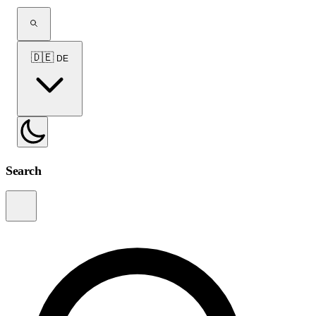
🇩🇪
DE
Search