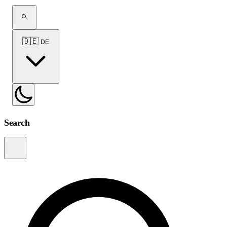
🇩🇪
DE
Search