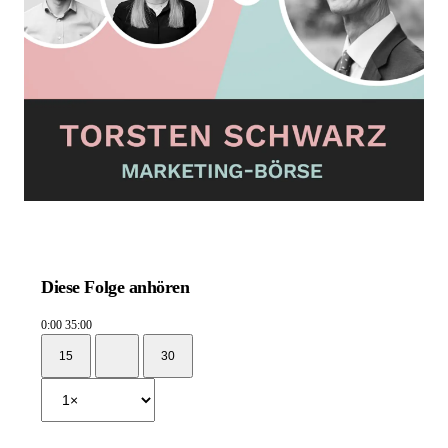
Diese Folge anhören
0:00
35:00
15
30