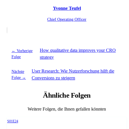
Yvonne Teufel
Chief Operating Officer
How qualitative data improves your CRO
← Vorherige
Folge
strategy
User Research: Wie Nutzerforschung hilft die
Nächste
Folge →
Conversions zu steigern
Ähnliche Folgen
Weitere Folgen, die Ihnen gefallen könnten
Season 1, Episode 24
S01E24