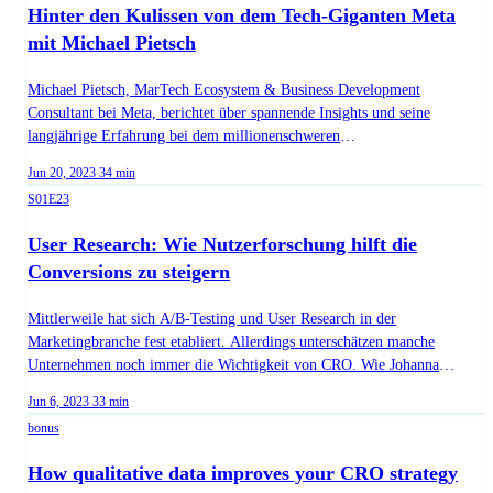
Hinter den Kulissen von dem Tech-Giganten Meta
mit Michael Pietsch
Michael Pietsch, MarTech Ecosystem & Business Development
Consultant bei Meta, berichtet über spannende Insights und seine
langjährige Erfahrung bei dem millionenschweren
Technologieunternehmen Meta. Guest: Michael Pietsch URL:
Published on
Duration:
Jun 20, 2023
34 min
https://de.cro.cafe/guest/michael-pietsch
Season 1, Episode 23
S01E23
User Research: Wie Nutzerforschung hilft die
Conversions zu steigern
Mittlerweile hat sich A/B-Testing und User Research in der
Marketingbranche fest etabliert. Allerdings unterschätzen manche
Unternehmen noch immer die Wichtigkeit von CRO. Wie Johanna
Mertens, CRO Managerin bei Villeroy & Boch, es geschafft hat, die
Published on
Duration:
Jun 6, 2023
33 min
Geschäftsprozesse zu optimieren, das Potenzial der Conversion-
bonus
Optimierung zu nutzen, um somit die User Experience deutlich zu
verbessern, erzählt sie uns in dieser Folge. Zudem verrät sie, wie man
How qualitative data improves your CRO strategy
Hindernisse überwindet, um aus allen Situationen das Maximum