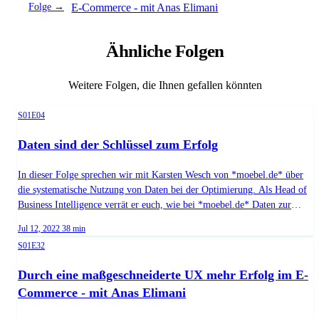
Folge →
E-Commerce - mit Anas Elimani
Ähnliche Folgen
Weitere Folgen, die Ihnen gefallen könnten
Season 1, Episode 4
S01E04
Daten sind der Schlüssel zum Erfolg
In dieser Folge sprechen wir mit Karsten Wesch von *moebel.de* über
die systematische Nutzung von Daten bei der Optimierung. Als Head of
Business Intelligence verrät er euch, wie bei *moebel.de* Daten zur
Entscheidungsfindung genutzt werden und gibt euch Tipps, wie auch ihr
Published on
Duration:
Jul 12, 2022
38 min
durch datengestütztes Handeln noch effizienter arbeiten könnt.**Good to
Season 1, Episode 32
S01E32
know:**Das Team sucht momentan nach Verstärkung - wenn ihr Lust
auf eine neue Herausforderung in einem erfolgreichen, datengetrieben
Durch eine maßgeschneiderte UX mehr Erfolg im E-
Unternehmen habt, schaut gerne in die Ausschreibungen! Vielleicht ist
Commerce - mit Anas Elimani
das passende für euch dabei!Junior Data EngineerHead of Software
EngineeringHead of App. Guest: Karsten Wesch URL: