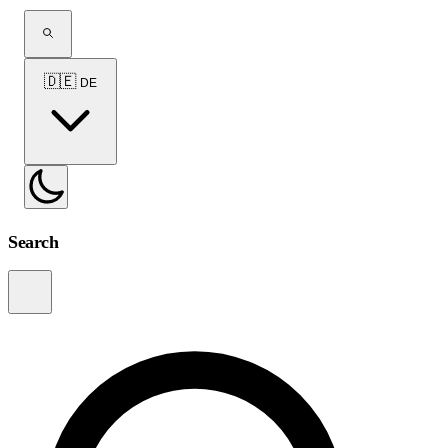
🇩🇪
DE
Search