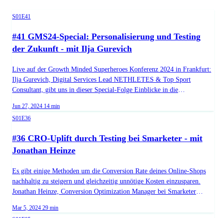
Season 1, Episode 41
S01E41
#41 GMS24-Special: Personalisierung und Testing
der Zukunft - mit Ilja Gurevich
Live auf der Growth Minded Superheroes Konferenz 2024 in Frankfurt:
Ilja Gurevich, Digital Services Lead NETHLETES & Top Sport
Consultant, gibt uns in dieser Special-Folge Einblicke in die
Personalisierung- und Testing-Welt der Zukunft. Außerdem sprechen Ilja
Published on
Duration:
Jun 27, 2024
14 min
und Michael über die Eindrücke und Trends der GMS 2024. Gemeinsam
Season 1, Episode 36
S01E36
werfen sie einen Blick darauf, wie innovative Technologien den Markt
revolutionieren, welche Bedürfnisse der Konsument hat und wie man
#36 CRO-Uplift durch Testing bei Smarketer - mit
diese bestmöglich befriedigen kann. Guest: Ilja Gurevich URL:
Jonathan Heinze
https://de.cro.cafe/guest/ilja-gurevich
Es gibt einige Methoden um die Conversion Rate deines Online-Shops
nachhaltig zu steigern und gleichzeitig unnötige Kosten einzusparen.
Jonathan Heinze, Conversion Optimization Manager bei Smarketer
erzählt in dieser Folge, was die grundlegenden Prinzipien sind, um die
Published on
Duration:
Mar 5, 2024
29 min
Conversion Rate zu steigern, was es bei Google Ads zu beachten gibt,
Season 1, Episode 5