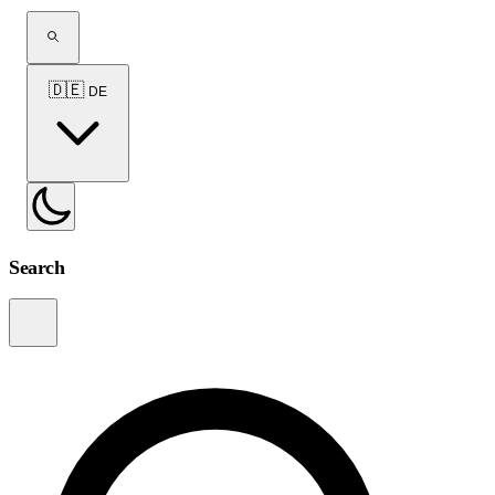
🇩🇪
DE
Search